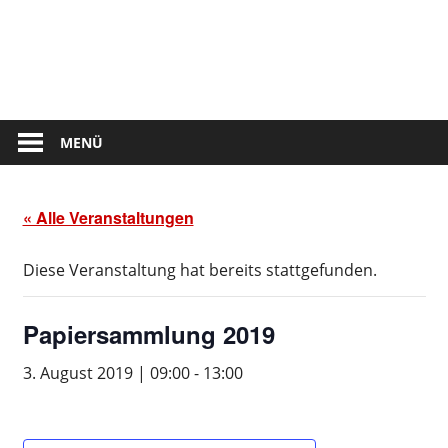
Zum
Inhalt
Tennis
springen
Club
Kettershausen
MENÜ
« Alle Veranstaltungen
Diese Veranstaltung hat bereits stattgefunden.
Papiersammlung 2019
3. August 2019 | 09:00
-
13:00