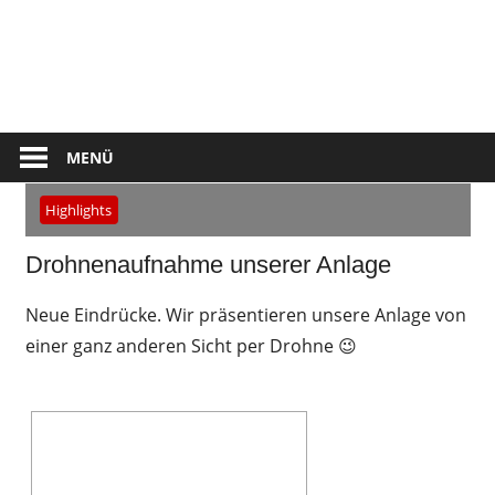
Zum
Inhalt
Tennis
springen
Club
Kettershausen
MENÜ
Highlights
Drohnenaufnahme unserer Anlage
Neue Eindrücke. Wir präsentieren unsere Anlage von
einer ganz anderen Sicht per Drohne 😉