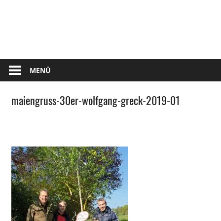
Zum
Tennis
Inhalt
springen
Club
Kettershausen
MENÜ
maiengruss-30er-wolfgang-greck-2019-01