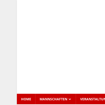
Zum
Inhalt
Tennis
springen
Club
Kettershausen
HOME
MANNSCHAFTEN
VERANSTALTU