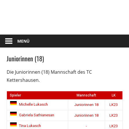
Zum
Tennis
Inhalt
springen
Club
Kettershausen
MENÜ
Juniorinnen (18)
Die Juniorinnen (18) Mannschaft des TC
Kettershausen.
Spieler
Mannschaft
LK
Michelle Lukasch
Juniorinnen 18
LK23
Gabriela Sathianesan
Juniorinnen 18
LK23
Tina Lukasch
-
LK23