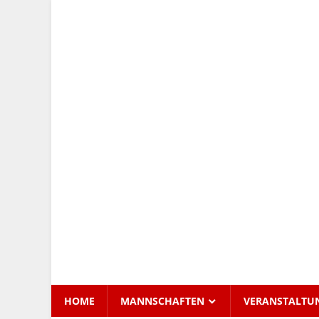
Zum
Inhalt
Tennis
springen
Club
Kettershausen
HOME
MANNSCHAFTEN
VERANSTALTU