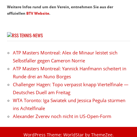
Weitere Infos rund um den Verein, entnehmen Sie aus der
offiziellen
BTV Website
.
TENNIS-NEWS
ATP Masters Montreal: Alex de Minaur leistet sich
Selbstfaller gegen Cameron Norrie
ATP Masters Montreal: Yannick Hanfmann scheitert in
Runde drei an Nuno Borges
Challenger Hagen: Topo verpasst knapp Viertelfinale —
Deutsches Duell am Freitag
WTA Toronto: Iga Swiatek und Jessica Pegula stürmen
ins Achtelfinale
Alexander Zverev noch nicht in US-Open-Form
WordPress Theme: WorldStar by ThemeZee.