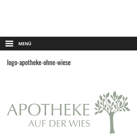
Zum
Tennis
Inhalt
springen
Club
Kettershausen
MENÜ
logo-apotheke-ohne-wiese